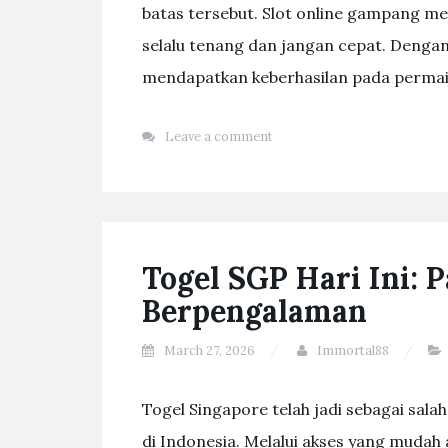
batas tersebut. Slot online gampang m
selalu tenang dan jangan cepat. Dengan
mendapatkan keberhasilan pada permain
Leave a comment
Togel SGP Hari Ini:
Berpengalaman
March 27, 2026
Immortal88
Togel Singapore telah jadi sebagai sala
di Indonesia. Melalui akses yang mudah 