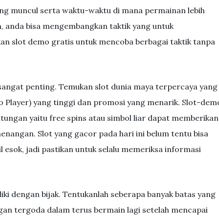
ing muncul serta waktu-waktu di mana permainan lebih
n, anda bisa mengembangkan taktik yang untuk
 slot demo gratis untuk mencoba berbagai taktik tanpa
a sangat penting. Temukan slot dunia maya terpercaya yang
o Player) yang tinggi dan promosi yang menarik. Slot-dem
tungan yaitu free spins atau simbol liar dapat memberikan
enangan. Slot yang gacor pada hari ini belum tentu bisa
il esok, jadi pastikan untuk selalu memeriksa informasi
liki dengan bijak. Tentukanlah seberapa banyak batas yang
gan tergoda dalam terus bermain lagi setelah mencapai