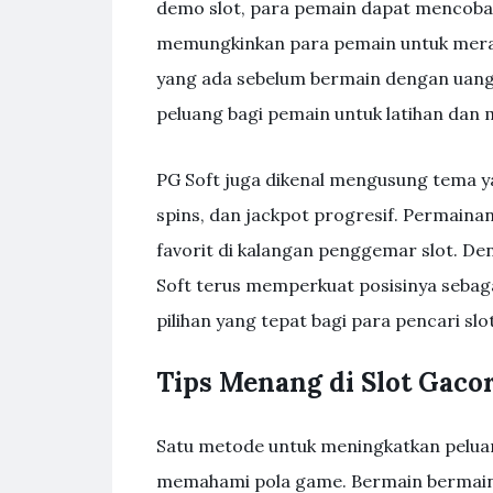
demo slot, para pemain dapat mencoba
memungkinkan para pemain untuk merasa
yang ada sebelum bermain dengan uang 
peluang bagi pemain untuk latihan dan
PG Soft juga dikenal mengusung tema yang
spins, dan jackpot progresif. Permainan
favorit di kalangan penggemar slot. Den
Soft terus memperkuat posisinya sebag
pilihan yang tepat bagi para pencari slot
Tips Menang di Slot Gaco
Satu metode untuk meningkatkan pelua
memahami pola game. Bermain bermain 