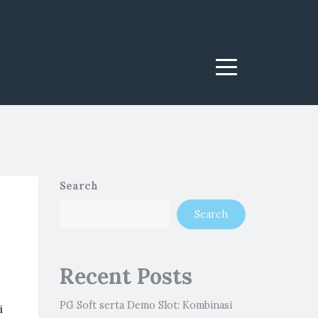
Menu
Search
Search
Recent Posts
PG Soft serta Demo Slot: Kombinasi
i