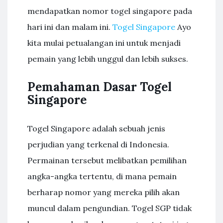
mendapatkan nomor togel singapore pada
hari ini dan malam ini.
Togel Singapore
Ayo
kita mulai petualangan ini untuk menjadi
pemain yang lebih unggul dan lebih sukses.
Pemahaman Dasar Togel
Singapore
Togel Singapore adalah sebuah jenis
perjudian yang terkenal di Indonesia.
Permainan tersebut melibatkan pemilihan
angka-angka tertentu, di mana pemain
berharap nomor yang mereka pilih akan
muncul dalam pengundian. Togel SGP tidak