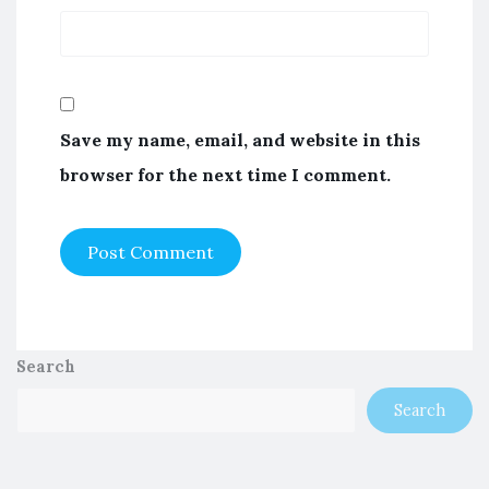
Save my name, email, and website in this
browser for the next time I comment.
Search
Search