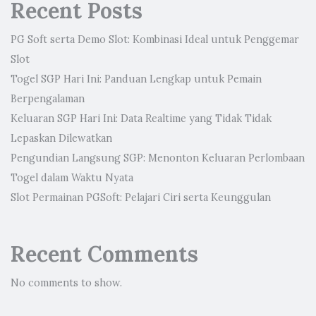
Recent Posts
PG Soft serta Demo Slot: Kombinasi Ideal untuk Penggemar
Slot
Togel SGP Hari Ini: Panduan Lengkap untuk Pemain
Berpengalaman
Keluaran SGP Hari Ini: Data Realtime yang Tidak Tidak
Lepaskan Dilewatkan
Pengundian Langsung SGP: Menonton Keluaran Perlombaan
Togel dalam Waktu Nyata
Slot Permainan PGSoft: Pelajari Ciri serta Keunggulan
Recent Comments
No comments to show.