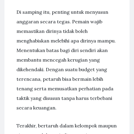
Di samping itu, penting untuk menyusun
anggaran secara tegas. Pemain wajib
memastikan dirinya tidak boleh
menghabiskan melebihi apa dirinya mampu.
Menentukan batas bagi diri sendiri akan
membantu mencegah kerugian yang
dikehendaki. Dengan suatu budget yang
terencana, petaruh bisa bermain lebih
tenang serta memusatkan perhatian pada
taktik yang disusun tanpa harus terbebani
secara keuangan.
Terakhir, bertaruh dalam kelompok maupun