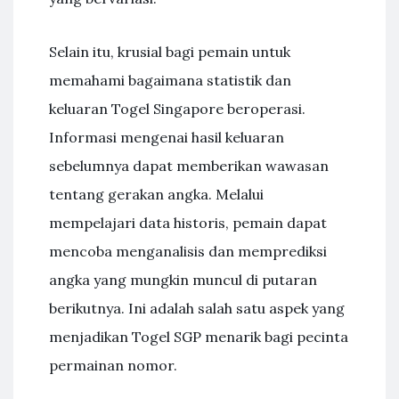
Selain itu, krusial bagi pemain untuk
memahami bagaimana statistik dan
keluaran Togel Singapore beroperasi.
Informasi mengenai hasil keluaran
sebelumnya dapat memberikan wawasan
tentang gerakan angka. Melalui
mempelajari data historis, pemain dapat
mencoba menganalisis dan memprediksi
angka yang mungkin muncul di putaran
berikutnya. Ini adalah salah satu aspek yang
menjadikan Togel SGP menarik bagi pecinta
permainan nomor.