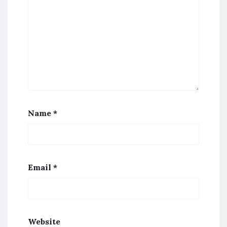
Name
*
Email
*
Website