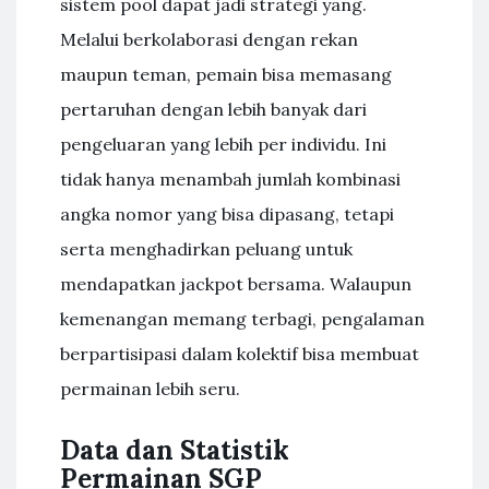
sistem pool dapat jadi strategi yang.
Melalui berkolaborasi dengan rekan
maupun teman, pemain bisa memasang
pertaruhan dengan lebih banyak dari
pengeluaran yang lebih per individu. Ini
tidak hanya menambah jumlah kombinasi
angka nomor yang bisa dipasang, tetapi
serta menghadirkan peluang untuk
mendapatkan jackpot bersama. Walaupun
kemenangan memang terbagi, pengalaman
berpartisipasi dalam kolektif bisa membuat
permainan lebih seru.
Data dan Statistik
Permainan SGP