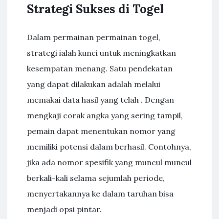
Strategi Sukses di Togel
Dalam permainan permainan togel,
strategi ialah kunci untuk meningkatkan
kesempatan menang. Satu pendekatan
yang dapat dilakukan adalah melalui
memakai data hasil yang telah . Dengan
mengkaji corak angka yang sering tampil,
pemain dapat menentukan nomor yang
memiliki potensi dalam berhasil. Contohnya,
jika ada nomor spesifik yang muncul muncul
berkali-kali selama sejumlah periode,
menyertakannya ke dalam taruhan bisa
menjadi opsi pintar.